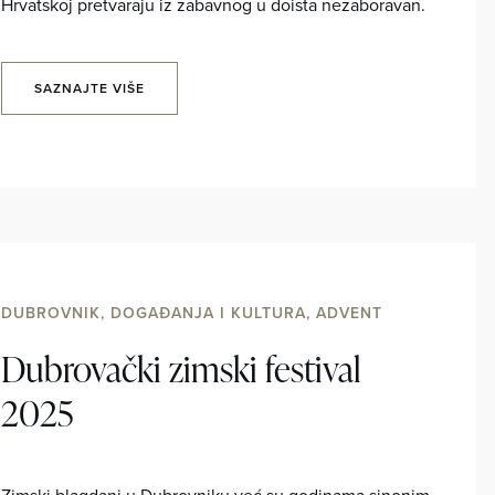
Hrvatskoj pretvaraju iz zabavnog u doista nezaboravan.
SAZNAJTE VIŠE
DUBROVNIK, DOGAĐANJA I KULTURA, ADVENT
Dubrovački zimski festival
2025
Zimski blagdani u Dubrovniku već su godinama sinonim