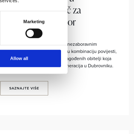
 services.
Dubrovniku: Vodič za
nezaboravan odmor
Marketing
Želite obiteljski odmor ispunjen nezaboravnim
doživljajima? Otkrijte očaravajuću kombinaciju povijesti,
prirodnih ljepota i aktivnosti prilagođenih obitelji koja
Allow all
će oduševiti posjetitelje svih generacija u Dubrovniku.
SAZNAJTE VIŠE