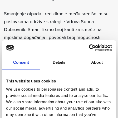
Smanjenje otpada i recikliranje među središnjim su
postavkama održive strategije Vrtova Sunca
Dubrovnik. Smanjili smo broj kanti za smeće na
mjestima događanja i povećali broj mogućnosti
recikliranja. Iskoristite namjenske stanice za
recikliranje u odmaralištu kako biste potaknuli
sudionike da promišljeno odlažu svoj otpad. Naš tim
Consent
Details
About
će to preuzeti odande kako bi dogovorio daljnju
obradu u partnerstvu s lokalnim dobavljačima, kao i
This website uses cookies
kompostiranje organskog otpada kako bi se pomoglo
We use cookies to personalise content and ads, to
u poboljšanju tla na velikom području odmarališta.
provide social media features and to analyse our traffic.
We also share information about your use of our site with
Zelene aktivnosti
our social media, advertising and analytics partners who
may combine it with other information that you’ve