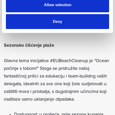
Allow selection
lokalnom zajednicom.
IZBOR ODRŽIVIH VOLONTERSKIH MOGUĆNOSTI I
Deny
INICIJATIVA U LOKALNOJ ZAJEDNICI
Sezonsko čišćenje plaže
Glavna tema inicijative #EUBeachCleanup je "Ocean
počinje s tobom!" Stoga se pridružite našoj
fantastičnoj prilici za edukaciju i team-builidng vaših
delegata, idealnih za sve one koji žele sudjelovati u
zaštititi mora i priobalja, s dugotrajnim učincima koji
nadilaze samo uklanjanje otpadaka.
Dostupnost: u proljeće, prije sezone kupanja,