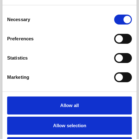
Consent
Necessary
Selection
Preferences
Statistics
Marketing
AUTOMOBILSKE USLUGE
Automobilske usluge
Allow all
Pogodna lokacija i brojni sadržaji Dubrovačkih Vrtova
Sunca čine naš resort vrhunskim izborom za
održavanje prezentacija vozila.
Allow selection