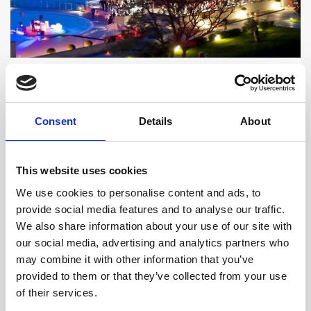
IZBOR LOKACIJA
Prostori za sve prigode
Consent
Details
About
Naš resort sadrži brojne restorane, terase i bazene koji
su kao stvoreni za organizaciju gala priredbi, raznih
proslava ili opuštenih, poslovnih sastanaka.
This website uses cookies
We use cookies to personalise content and ads, to
provide social media features and to analyse our traffic.
SAZNAJTE VIŠE
We also share information about your use of our site with
our social media, advertising and analytics partners who
may combine it with other information that you’ve
provided to them or that they’ve collected from your use
of their services.