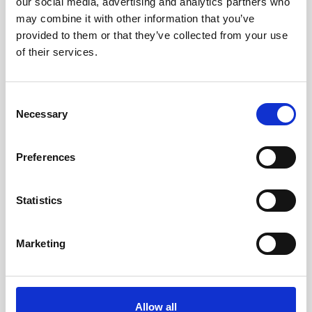
our social media, advertising and analytics partners who
may combine it with other information that you’ve
provided to them or that they’ve collected from your use
of their services.
Jednosobna - pogled
Dvosobna - pogled vrt
vrt
Veličina sobe:
85 m2
/
Consent
Kapacitet:
5 gostiju
Veličina sobe:
45 m2
/
Necessary
Selection
Kapacitet:
3 gosta
Preferences
SAZNAJTE VIŠE
SAZNAJTE VIŠE
Statistics
Marketing
Allow all