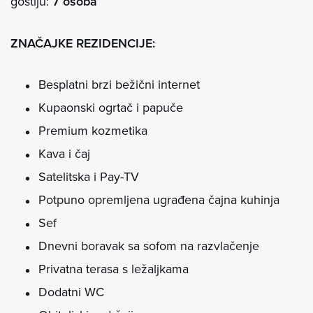
gostiju:
7 osoba
ZNAČAJKE REZIDENCIJE:
Besplatni brzi bežični internet
Kupaonski ogrtač i papuče
Premium kozmetika
Kava i čaj
Satelitska i Pay-TV
Potpuno opremljena ugrađena čajna kuhinja
Sef
Dnevni boravak sa sofom na razvlačenje
Privatna terasa s ležaljkama
Dodatni WC