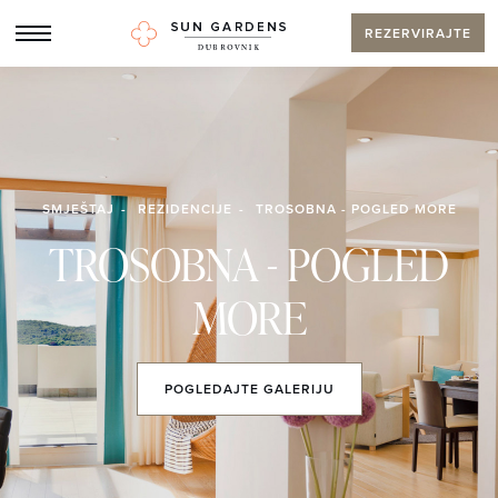
REZERVIRAJTE
SMJEŠTAJ
REZIDENCIJE
TROSOBNA - POGLED MORE
TROSOBNA - POGLED
MORE
POGLEDAJTE
GALERIJU