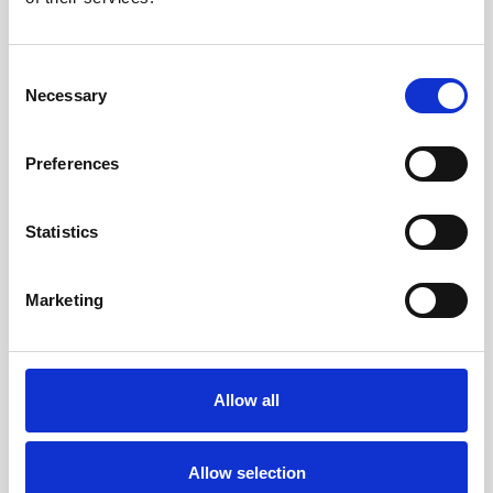
Veličina sobe:
34 m2
/
Veličina sobe:
68 m2
/
Kapacitet:
2 gosta
Kapacitet:
3 gosta
Consent
Necessary
Selection
SAZNAJTE VIŠE
SAZNAJTE VIŠE
Preferences
Statistics
Marketing
Allow all
Allow selection