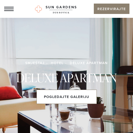
REZERVIRAJTE
SMJEŠTAJ
HOTEL
DELUXE APARTMAN
DELUXE APARTMAN
POGLEDAJTE
GALERIJU