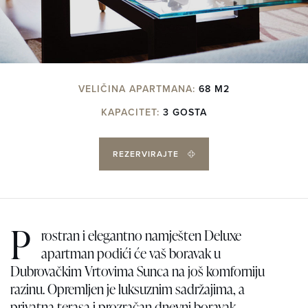
VELIČINA APARTMANA:
68 M2
KAPACITET:
3 GOSTA
REZERVIRAJTE
P
rostran i elegantno namješten Deluxe
apartman podići će vaš boravak u
Dubrovačkim Vrtovima Sunca na još komforniju
razinu. Opremljen je luksuznim sadržajima, a
privatna terasa i prozračan dnevni boravak