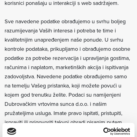
korisnici ponašaju u interakciji s web sadržajem.
Sve navedene podatke obrađujemo u svrhu boljeg
razumijevanja Vaših interesa i potreba te time i
kvalitetnijim unapređenjem naše ponude. U svrhu
kontrole podataka, prikupljamo i obrađujemo osobne
podatke za potrebe rezervacija i upravljanja gostima,
računima i naplatom, marketinških akcija i ispitivanja
zadovoljstva. Navedene podatke obrađujemo samo
na temelju Vašeg pristanka, koji možete povući u
kojem god trenutku želite. Podaci su namijenjeni
Dubrovačkim vrtovima sunca d.o.o. i našim
pružateljima usluga. Imate pravo ispitati, pristupiti,
ispraviti ili prigovoriti takvoj obradi pisanim putem
našem službeniku za zaštitu podataka putem e-pošte