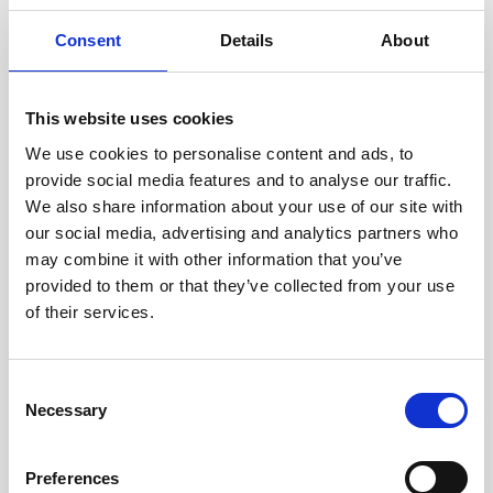
na Email: dpo@sungardensdubrovnik.com. Za više
Consent
Details
About
informacija, dostupna je naša Politika zaštite osobnih
podataka
ovdje.
This website uses cookies
U slučaju da želite povući Vaš pristanak, jednostavno
We use cookies to personalise content and ads, to
odite u postavke ove stranice i stisnite opciju „ Opt-
provide social media features and to analyse our traffic.
We also share information about your use of our site with
out“.
our social media, advertising and analytics partners who
may combine it with other information that you’ve
Hvala Vam na ukazanom povjerenju!
provided to them or that they’ve collected from your use
of their services.
Podijelite
Consent
Necessary
Selection
Preferences