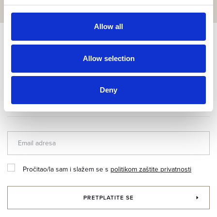
Allow all
PRETPLATI SE I OSTVARI DO 10 %
POPUSTA!
Allow selection
Prijavi se na naš newsletter za ekskluzivne novosti i
Deny
posebne ponude.
Pročitao/la sam i slažem se s
politikom zaštite privatnosti
PRETPLATITE SE