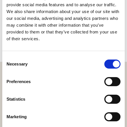
provide social media features and to analyse our traffic.
We also share information about your use of our site with
our social media, advertising and analytics partners who
may combine it with other information that you’ve
provided to them or that they’ve collected from your use
POGLEDAJTE
of their services.
Consent
Necessary
Selection
Preferences
Preuzmite našu aplikaciju!
Statistics
Kroz web aplikaciju možete pogledati sadržaje resorta,
rezervirati doživljaje, rezervirati stol u nekom od restorana
ili naručiti jelo i piće online.
Marketing
PREUZMITE OVDJE