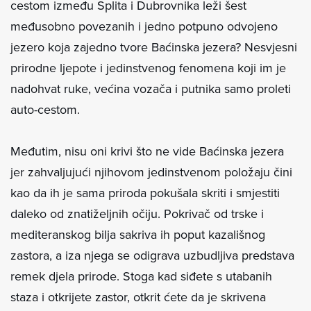
cestom između Splita i Dubrovnika leži šest
međusobno povezanih i jedno potpuno odvojeno
jezero koja zajedno tvore Baćinska jezera? Nesvjesni
prirodne ljepote i jedinstvenog fenomena koji im je
nadohvat ruke, većina vozača i putnika samo proleti
auto-cestom.
Međutim, nisu oni krivi što ne vide Baćinska jezera
jer zahvaljujući njihovom jedinstvenom položaju čini
kao da ih je sama priroda pokušala skriti i smjestiti
daleko od znatiželjnih očiju. Pokrivač od trske i
mediteranskog bilja sakriva ih poput kazališnog
zastora, a iza njega se odigrava uzbudljiva predstava
remek djela prirode. Stoga kad siđete s utabanih
staza i otkrijete zastor, otkrit ćete da je skrivena