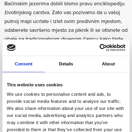
Baćinskim jezerima dobili bismo pravu enciklopediju
životinjskog carstva. Zato vas pozivamo da u vašoj
putnoj mapi ucrtate i izlet ovim predivnim mjestom,
odaberete savršeno mjesto za piknik ili se otisnete od
obale na tradicionalnom drvenom čamcu kako biste
se sjedinili s ljepotom prirode.
Consent
Details
About
Ali, nije priroda jedino što morate upoznati na
Baćinskim jezerima. Tijekom stoljeća mnoge su
civilizacije ostavile svoj trag na ovom prostoru: drevni
This website uses cookies
Grci ovdje su trgovali, tu su se odvijale bitke, osnivale
We use cookies to personalise content and ads, to
kolonije i podizala svetišta. Tu možete vidjeti i ostatke
provide social media features and to analyse our traffic.
We also share information about your use of our site with
ranokršćanske bazilike iz 6. stoljeća kao i antičke
our social media, advertising and analytics partners who
zidine i mozaike koje su iza sebe ostavili Rimljani.
may combine it with other information that you’ve
provided to them or that they’ve collected from your use