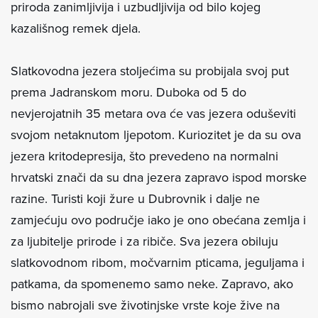
priroda zanimljivija i uzbudljivija od bilo kojeg
kazališnog remek djela.
Slatkovodna jezera stoljećima su probijala svoj put
prema Jadranskom moru. Duboka od 5 do
nevjerojatnih 35 metara ova će vas jezera oduševiti
svojom netaknutom ljepotom. Kuriozitet je da su ova
jezera kritodepresija, što prevedeno na normalni
hrvatski znači da su dna jezera zapravo ispod morske
razine. Turisti koji žure u Dubrovnik i dalje ne
zamjećuju ovo područje iako je ono obećana zemlja i
za ljubitelje prirode i za ribiče. Sva jezera obiluju
slatkovodnom ribom, močvarnim pticama, jeguljama i
patkama, da spomenemo samo neke. Zapravo, ako
bismo nabrojali sve životinjske vrste koje žive na