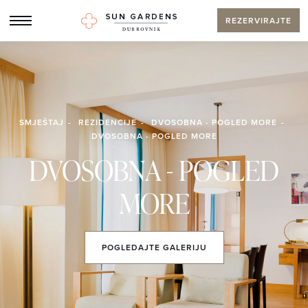
REZERVIRAJTE
SMJEŠTAJ
REZIDENCIJE
DVOSOBNA - POGLED MORE
DVOSOBNA - POGLED MORE
DVOSOBNA - POGLED
MORE
POGLEDAJTE
GALERIJU