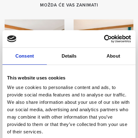
MOŽDA ĆE VAS ZANIMATI
Consent
Details
About
This website uses cookies
We use cookies to personalise content and ads, to
provide social media features and to analyse our traffic.
We also share information about your use of our site with
our social media, advertising and analytics partners who
Jednosobna - pogled
Dvosobna - pogled vrt
may combine it with other information that you’ve
more
Veličina sobe:
85 m2
/
provided to them or that they’ve collected from your use
Kapacitet:
5 gostiju
Veličina sobe:
56 m2
/
of their services.
Kapacitet:
3 gosta