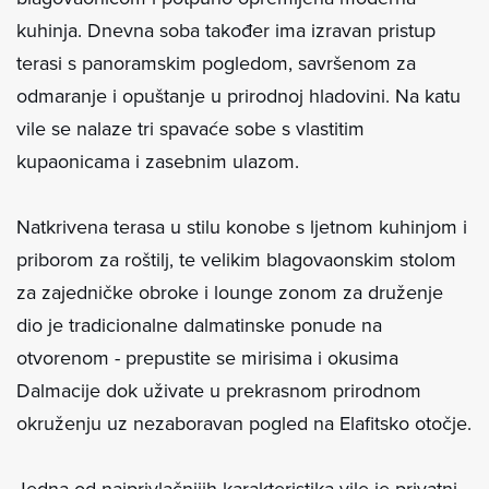
kuhinja. Dnevna soba također ima izravan pristup
terasi s panoramskim pogledom, savršenom za
odmaranje i opuštanje u prirodnoj hladovini. Na katu
vile se nalaze tri spavaće sobe s vlastitim
kupaonicama i zasebnim ulazom.
Natkrivena terasa u stilu konobe s ljetnom kuhinjom i
priborom za roštilj, te velikim blagovaonskim stolom
za zajedničke obroke i lounge zonom za druženje
dio je tradicionalne dalmatinske ponude na
otvorenom - prepustite se mirisima i okusima
Dalmacije dok uživate u prekrasnom prirodnom
okruženju uz nezaboravan pogled na Elafitsko otočje.
Jedna od najprivlačnijih karakteristika vile je privatni