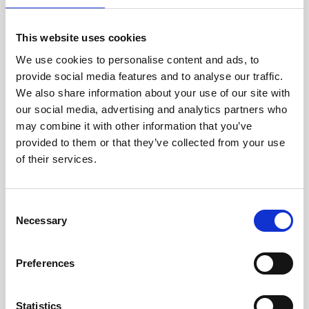
Vanjski ili unutarnji parking
This website uses cookies
DOSTUPNI SADRŽAJI RESORTA
We use cookies to personalise content and ads, to
provide social media features and to analyse our traffic.
We also share information about your use of our site with
Pristup Sportskom i SPA centru
our social media, advertising and analytics partners who
Pristup restoranima i barovima unutar resorta
may combine it with other information that you’ve
Pristup plaži resorta - ležaljke i suncobrani
provided to them or that they’ve collected from your use
of their services.
uključeni
Besplatna dostava iz trgovine Rosetta
Pristup dječjem klubu
Consent
Necessary
Selection
Dodatne stolice dostupne na zahtjev
Služba osiguranja resorta
Preferences
DODATNE USLUGE (uz nadoplatu)
Statistics