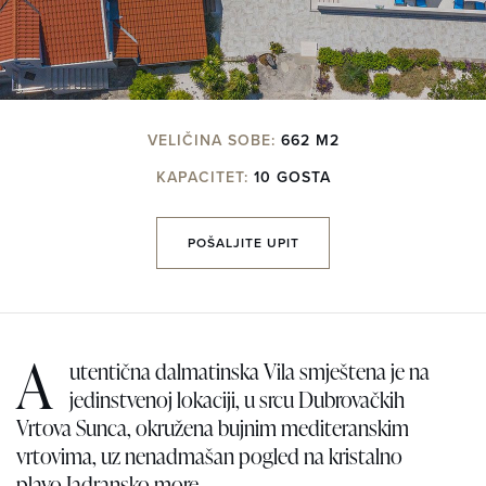
VELIČINA SOBE:
662 M2
KAPACITET:
10 GOSTA
POŠALJITE UPIT
A
utentična dalmatinska Vila smještena je na
jedinstvenoj lokaciji, u srcu Dubrovačkih
Vrtova Sunca, okružena bujnim mediteranskim
vrtovima, uz nenadmašan pogled na kristalno
plavo Jadransko more.