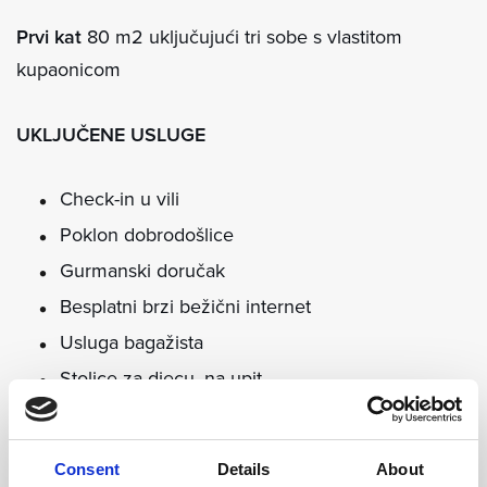
Prvi kat
80 m2 uključujući tri sobe s vlastitom
kupaonicom
UKLJUČENE USLUGE
Check-in u vili
Poklon dobrodošlice
Gurmanski doručak
Besplatni brzi bežični internet
Usluga bagažista
Stolice za djecu, na upit
Svakodnevna dostava toaletnih potrepština i
ručnika
Consent
Details
About
Čišćenje vile na zahtjev