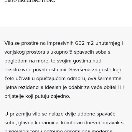
Vila se prostire na impresivnih 662 m2 unutarnjeg i
vanjskog prostora s ukupno 5 spavaćih soba s
pogledom na more, te svojim gostima nudi
ekskluzivnu privatnost i mir. Savršena za goste koji
žele uživati ​​u opuštajućem odmoru, ova šarmantna
ljetna rezidencija idealan je odabir za veće obitelji ili
prijatelje koji putuju zajedno.
U prizemlju vile se nalaze dvije udobne spavaće
sobe, glavna kupaonica, komforan dnevni boravak s
blagovaonicom i potpuno opremljena moderna