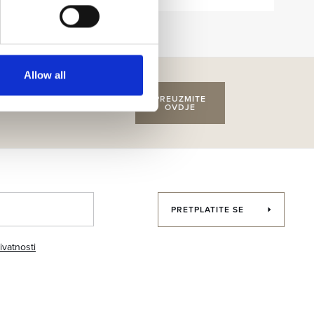
Allow all
ljaje, rezervirati stol u
PREUZMITE
OVDJE
PRETPLATITE SE
ivatnosti