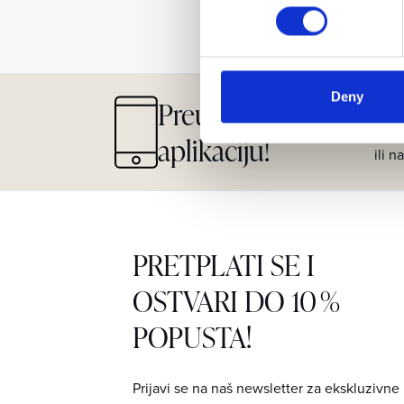
Deny
Preuzmite našu
Kroz
neko
aplikaciju!
ili n
PRETPLATI SE I
OSTVARI DO 10 %
POPUSTA!
Prijavi se na naš newsletter za ekskluzivne