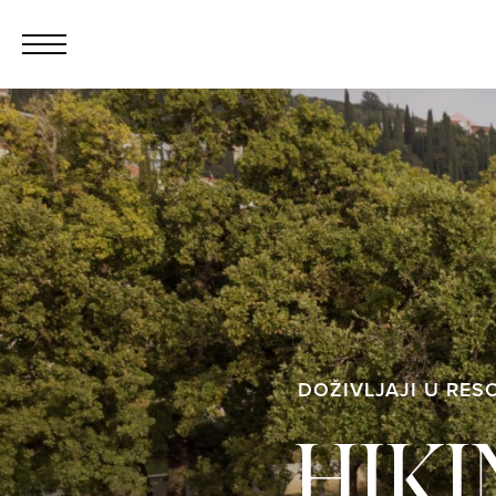
DOŽIVLJAJI U RES
HIKI