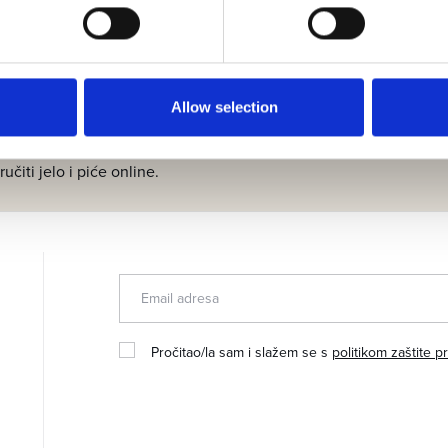
Allow selection
 web aplikaciju možete pogledati sadržaje resorta, rezervirati doživ
m od restorana
aručiti jelo i piće online.
Pročitao/la sam i slažem se s
politikom zaštite pr