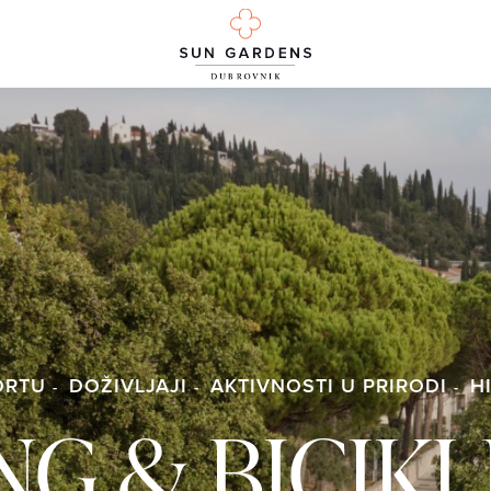
ORTU
DOŽIVLJAJI
AKTIVNOSTI U PRIRODI
H
NG & BICIK