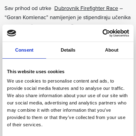
Sav prihod od utrke
Dubrovnik Firefighter Race
–
“Goran Komlenac” namijenjen je stipendiraju učenika
iz Dubrovačko-neretvanske županije koji se nalaze u
teškoj socioekonomskoj situaciji, uključujući i djecu
bez jednog ili oba roditelja. Projekt se provodi u
Consent
Details
About
suradnji s humanitarnom udrugom
Tata je Tata
–
Dubrovnik.
This website uses cookies
Sudjelovanjem – bilo trčanjem ili navijanjem –
We use cookies to personalise content and ads, to
provide social media features and to analyse our traffic.
pomažete stvaranju boljih prilika za mlade iz naše
We also share information about your use of our site with
zajednice, istovremeno slaveći duh solidarnosti i
our social media, advertising and analytics partners who
otpornosti.
may combine it with other information that you’ve
provided to them or that they’ve collected from your use
of their services.
Pozivamo sve goste i prijatelje da nam se pridruže i
zajedno s nama učine ovu utrku događajem koji se