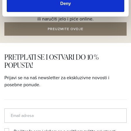
Deny
Kroz web aplikaciju možete pogledati sadržaje resorta,
rezervirati doživljaje, rezervirati stol u nekom od restorana
ili naručiti jelo i piće online.
PREUZMITE OVDJE
PRETPLATI SE I OSTVARI DO 10 %
POPUSTA!
Prijavi se na naš newsletter za ekskluzivne novosti i
posebne ponude.