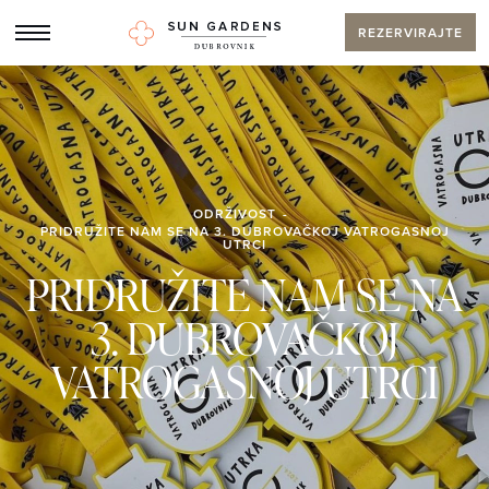
REZERVIRAJTE
ODRŽIVOST
PRIDRUŽITE NAM SE NA 3. DUBROVAČKOJ VATROGASNOJ
UTRCI
PRIDRUŽITE NAM SE NA
3. DUBROVAČKOJ
VATROGASNOJ UTRCI