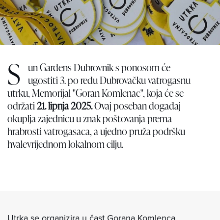
S
un Gardens Dubrovnik s ponosom će
ugostiti 3. po redu Dubrovačku vatrogasnu
utrku, Memorijal "Goran Komlenac", koja će se
održati
21. lipnja 2025.
Ovaj poseban događaj
okuplja zajednicu u znak poštovanja prema
hrabrosti vatrogasaca, a ujedno pruža podršku
hvalevrijednom lokalnom cilju.
Utrka se organizira u čast Gorana Komlenca,