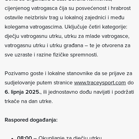
cijenjenog vatrogasca čija su posvećenost i hrabrost
ostavile neizbrisiv trag u lokalnoj zajednici i među
kolegama vatrogascima. Uključuje četiri kategorije:
dječju vatrogasnu utrku, utrku za mlade vatrogasce,
vatrogasnu utrku i utrku građana – te je otvorena za
sve uzraste i razine fizičke spremnosti.
Pozivamo goste i lokalne stanovnike da se prijave za
sudjelovanje putem stranice
www.traceysport.com
do
6. lipnja 2025.
, ili jednostavno dođu navijati i podržati
trkače na dan utrke.
Raspored događanja:
08:00
– Okupljanje za dječju utrku