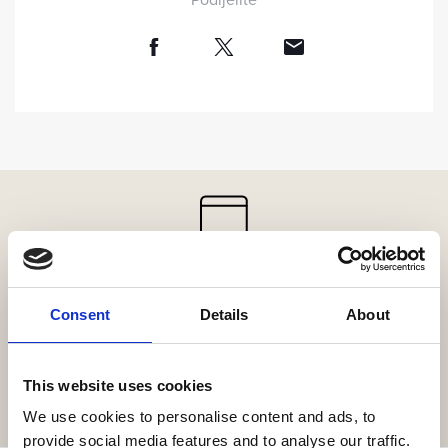
Preuzmite našu aplikaciju!
Kroz web aplikaciju možete pogledati sadržaje resorta,
Consent
Details
About
rezervirati doživljaje, rezervirati stol u nekom od restorana
ili naručiti jelo i piće online.
This website uses cookies
PREUZMITE OVDJE
We use cookies to personalise content and ads, to
provide social media features and to analyse our traffic.