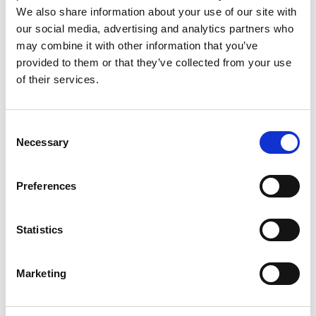
We also share information about your use of our site with
PRETPLATI SE I OSTVARI DO 10 %
our social media, advertising and analytics partners who
may combine it with other information that you’ve
POPUSTA!
provided to them or that they’ve collected from your use
of their services.
Prijavi se na naš newsletter za ekskluzivne novosti i
posebne ponude.
Consent
Necessary
Selection
Preferences
Pročitao/la sam i slažem se s
politikom zaštite privatnosti
Statistics
PRETPLATITE SE
Marketing