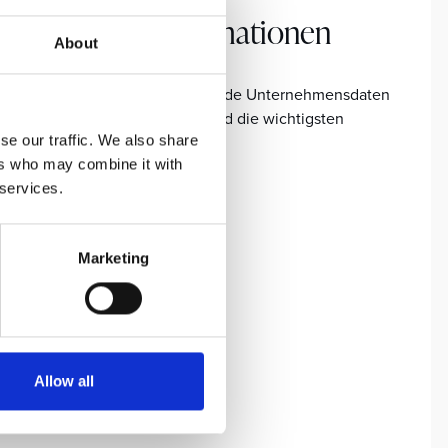
Allgemeine Informationen
About
Bitte finden Sie hier grundlegende Unternehmensdaten
über Sun Gardens Dubrovnik und die wichtigsten
Kontaktinformationen.
se our traffic. We also share
ers who may combine it with
 services.
MEHR ERFAHREN
Marketing
Allow all