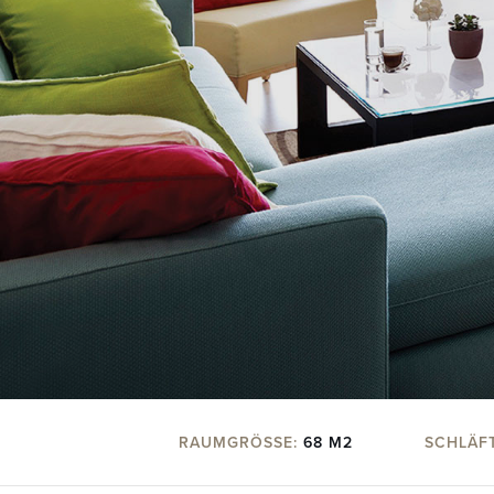
RAUMGRÖSSE:
68 M2
SCHLÄF