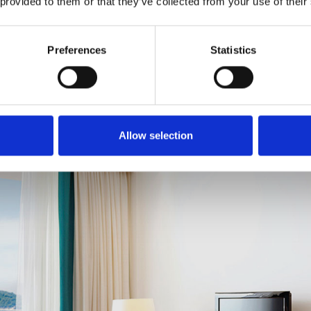
 provided to them or that they’ve collected from your use of their
d -pflege
Preferences
Statistics
Allow selection