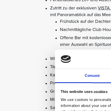
Zutritt zu der exklusiven
VISTA
mit Panoramablick auf das Mee
Frühstück auf der Dachte
Nachmittägliche Club Hou
Offene Bar mit kostenlose
einer Auswahl an Spirituo
Willkommensgeschenk in der Su
Täglich eine Schüssel frischen
Kaffeeapparat
Consent
Premium Kosmetikprodukte
Gratis schnelles drahtloses Inte
This website uses cookies
Minibar
We use cookies to personalis
information about your use of
Satelliten- und Pay-TV