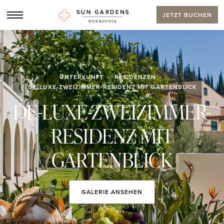
JETZT BUCHEN
UNTERKUNFT
RESIDENZEN
DE-LUXE-ZWEIZIMMER-RESIDENZ MIT GARTENBLICK
DE-LUXE-ZWEIZIMMER-
RESIDENZ MIT
GARTENBLICK
GALERIE
ANSEHEN