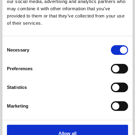
our social media, advertising and analytics partners who
may combine it with other information that you’ve
provided to them or that they’ve collected from your use
of their services.
Einzimmer-Residenz
Zweizimmer-Residenz
mit Gartenblick
mit Gartenblick
Consent
Raumgröße:
45 m2
/ Schläft:
3
Raumgröße:
85 m2
/ Schläft:
5
Necessary
Selection
Gäste
Gäste
Preferences
MEHR
MEHR
ERFAHREN
ERFAHREN
Statistics
Marketing
Allow all