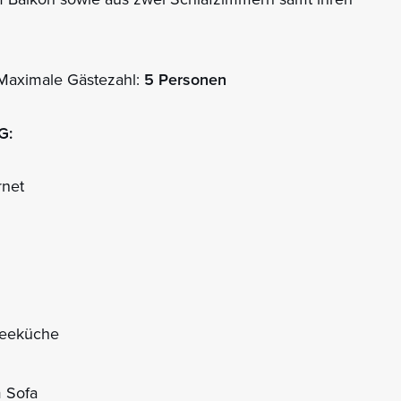
Maximale Gästezahl:
5 Personen
G:
rnet
 Teeküche
 Sofa