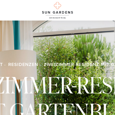
T
RESIDENZEN
ZWEIZIMMER-RESIDENZ MIT 
ZIMMER-RES
T GARTENBL