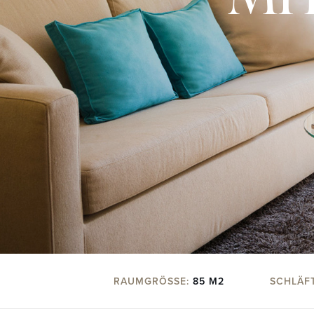
RAUMGRÖSSE:
85 M2
SCHLÄF