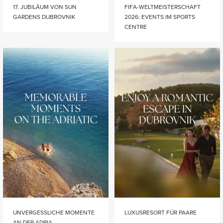
17. JUBILÄUM VON SUN
FIFA-WELTMEISTERSCHAFT
GARDENS DUBROVNIK
2026: EVENTS IM SPORTS
CENTRE
UNVERGESSLICHE MOMENTE
LUXUSRESORT FÜR PAARE
AN DER ADRIA