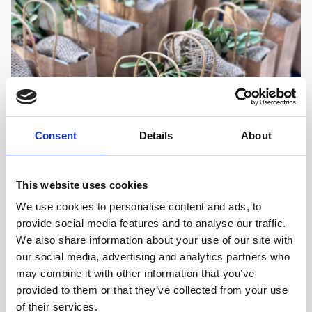
Consent
Details
About
NACHHALTIGKEIT DES RESORTS
Feier der Olivenerntesaison
This website uses cookies
Die letzte Oktoberwoche im Sun Gardens Dubrovnik
We use cookies to personalise content and ads, to
stand ganz im Zeichen eines der wertvollsten Symbole
provide social media features and to analyse our traffic.
unserer Region – der Olive.
We also share information about your use of our site with
our social media, advertising and analytics partners who
may combine it with other information that you’ve
MEHR ERFAHREN
provided to them or that they’ve collected from your use
of their services.