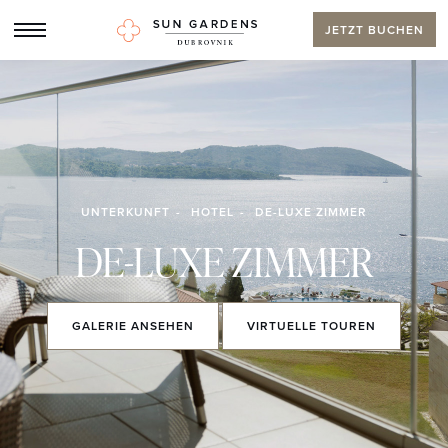
JETZT BUCHEN
UNTERKUNFT
HOTEL
DE-LUXE ZIMMER
DE-LUXE ZIMMER
GALERIE
ANSEHEN
VIRTUELLE
TOUREN