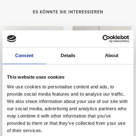
ES KÖNNTE SIE INTERESSIEREN
Consent
Details
About
This website uses cookies
We use cookies to personalise content and ads, to
provide social media features and to analyse our traffic.
We also share information about your use of our site with
our social media, advertising and analytics partners who
may combine it with other information that you’ve
Club Zimmer
Executive-Suite
provided to them or that they’ve collected from your use
Raumgröße:
34 m2
/ Schläft:
2
Raumgröße:
102 m2
/ Schläft:
of their services.
Gäste
2 Gäste