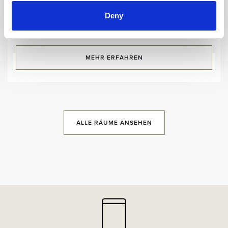
HÄUFIG GESTELLTE FRAGEN (FAQ)
Deny
Raumgröße:
m2
/ Schläft:
MEHR ERFAHREN
ALLE RÄUME ANSEHEN