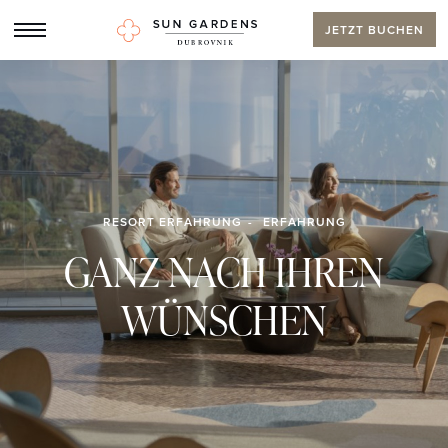
JETZT BUCHEN
RESORT ERFAHRUNG
ERFAHRUNG
GANZ NACH IHREN
WÜNSCHEN