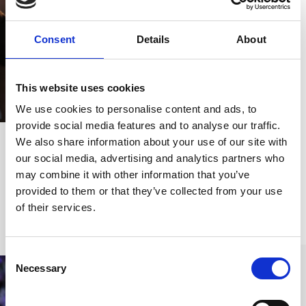
Grund zunehmend
internationale
Aufmerksamkeit auf
Consent
Details
About
sich. Seine Geheimnisse
liegen in seiner
This website uses cookies
Einfachheit, der Frische
der Zutaten und den
We use cookies to personalise content and ads, to
traditionellen Rezepten,
provide social media features and to analyse our traffic.
die über Generationen
We also share information about your use of our site with
hinweg weitergegeben
our social media, advertising and analytics partners who
may combine it with other information that you’ve
wurden.
provided to them or that they’ve collected from your use
of their services.
MEHR ERFAHREN
Consent
Necessary
Selection