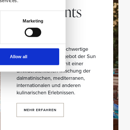
 services.
Restaurants
und Bars
Marketing
Entdecken Sie das hochwertige
gastronomischen Angebot der Sun
Allow all
Gardens Dubrovnik, mit einer
unwiderstehlichen Mischung der
dalmatinischen, mediterranen,
internationalen und anderen
kulinarischen Erlebnissen.
MEHR ERFAHREN