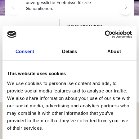
unvergessliche Erlebnisse für alle
Sports Academy an und entfesseln Sie ihr
auf sich. Seine Geheimnisse liegen in seiner
legen Sie Ihr eigenes Tempo fest und wählen
Generationen.
Potenzial während Ihres Urlaubs!
Einfachheit, der Frische der Zutaten und den
Sie die Route, die am besten zu Ihnen passt.
traditionellen Rezepten, die über
MEHR ERFAHREN
Generationen hinweg weitergegeben
wurden.
MEHR ERFAHREN
MEHR ERFAHREN
MEHR ERFAHREN
MEHR ERFAHREN
Consent
Details
About
This website uses cookies
We use cookies to personalise content and ads, to
provide social media features and to analyse our traffic.
We also share information about your use of our site with
our social media, advertising and analytics partners who
may combine it with other information that you’ve
provided to them or that they’ve collected from your use
of their services.