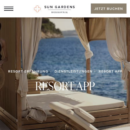
JETZT BUCHEN
RESORT ERFAHRUNG
DIENSTLEISTUNGEN
RESORT APP
RESORT APP