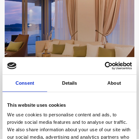
PAKET
Resort 100 USD Kredit
Consent
Details
About
PRÄSIDENTENSUITE
ANGEBOT
This website uses cookies
Luxuriöser Aufenthalt mit
ANSEHEN
Essensgutschein
We use cookies to personalise content and ads, to
provide social media features and to analyse our traffic.
We also share information about your use of our site with
our social media, advertising and analytics partners who