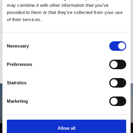
may combine it with other information that you’ve
Bereichern Sie Ihren Aufenthalt
provided to them or that they’ve collected from your use
mit Erlebnissen, die zu Ihrem
of their services.
Reisestil passen
Consent
Necessary
Selection
EXPERIENCE
Preferences
Statistics
Marketing
Allow all