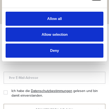
oder bestellen Sie Ihre Speisen und Getränke online.
GIBT'S HIER
Allow all
ABONNIEREN & BIS ZU 10 % SPAREN!
Allow selection
Newsletter abonnieren für exklusive Neuigkeiten und
Deny
Angebote.
Ich habe die
Datenschutzbestimmungen
gelesen und bin
damit einverstanden.