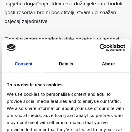
uspjehu događanja. Trkače su duž cijele rute bodrili
gosti resorta i brojni posjetitelji, stvarajući snažan
osjećaj zajedništva.
Ono što ovom događanju daje posebnu vrijednost
jest njegov humanitarni karakter. Sva prikupljena
sredstva doniraju se udruzi “Tata je Tata”, koja kroz
Consent
Details
About
svoj rad omogućuje stipendiranje učenika i studenata
slabijeg socioekonomskog statusa s područja
Dubrovačko-neretvanske županije.
This website uses cookies
We use cookies to personalise content and ads, to
Organizaciju utrke potpisuje Amatersko športsko
provide social media features and to analyse our traffic.
We also share information about your use of our site with
društvo Lopud, uz podršku brojnih partnera i lokalne
our social media, advertising and analytics partners who
zajednice. Sudjelovanje u ovakvim inicijativama za
may combine it with other information that you’ve
nas predstavlja važan dio održivog poslovanja – ne
provided to them or that they’ve collected from your use