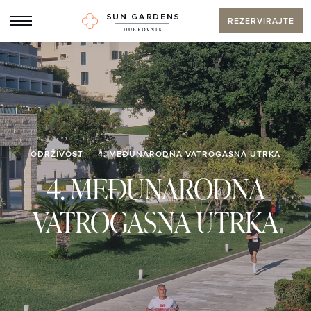
REZERVIRAJTE
ODRŽIVOST
4. MEĐUNARODNA VATROGASNA UTRKA
4. MEĐUNARODNA
VATROGASNA UTRKA