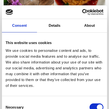
Restoran Cilantro – uživajte u degustacijskom
Consent
Details
About
meniju inspiriranim slikarstvom
Maraska Bar – otkrijte prigodne koktele, platna
This website uses cookies
ispunjena okusima i kreativnošću
We use cookies to personalise content and ads, to
Wine & Paint – pridružite se kreativnoj radionici
provide social media features and to analyse our traffic.
s kistom u jednoj, a čašom vina u drugoj ruci
We also share information about your use of our site with
Sun Gardens Magazine
– uronite u umjetničku
our social media, advertising and analytics partners who
may combine it with other information that you’ve
priču Dubrovnika kroz razgovor s Viktorom
provided to them or that they’ve collected from your use
Šerbom o njegovu djetinjstvu, odrastanju u
of their services.
Gradu, studiju i važnim izložbama
Tips & Tricks – potražite preporuke našeg
Concierge tima te otkrijte lokalne galerije,
Consent
Necessary
Selection