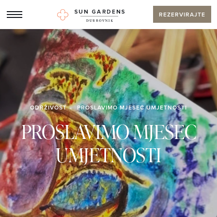
REZERVIRAJTE
ODRŽIVOST
PROSLAVIMO MJESEC UMJETNOSTI
PROSLAVIMO MJESEC
UMJETNOSTI