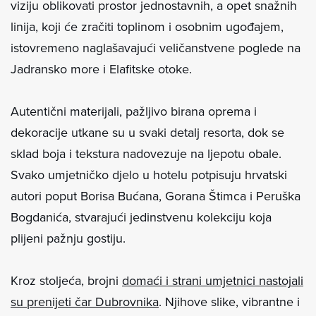
viziju oblikovati prostor jednostavnih, a opet snažnih
linija, koji će zračiti toplinom i osobnim ugođajem,
istovremeno naglašavajući veličanstvene poglede na
Jadransko more i Elafitske otoke.
Autentični materijali, pažljivo birana oprema i
dekoracije utkane su u svaki detalj resorta, dok se
sklad boja i tekstura nadovezuje na ljepotu obale.
Svako umjetničko djelo u hotelu potpisuju hrvatski
autori poput Borisa Bućana, Gorana Štimca i Peruška
Bogdanića, stvarajući jedinstvenu kolekciju koja
plijeni pažnju gostiju.
Kroz stoljeća, brojni
domaći i strani umjetnici nastojali
su prenijeti čar Dubrovnika
. Njihove slike, vibrantne i