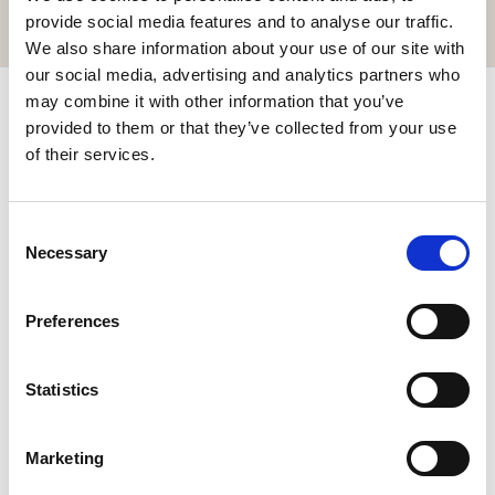
GIBT'S HIER
provide social media features and to analyse our traffic.
We also share information about your use of our site with
our social media, advertising and analytics partners who
may combine it with other information that you’ve
ABONNIEREN & BIS ZU 10 % SPAREN!
provided to them or that they’ve collected from your use
of their services.
Newsletter abonnieren für exklusive Neuigkeiten und
Angebote.
Consent
Necessary
Selection
Preferences
Ich habe die
Datenschutzbestimmungen
gelesen und bin
Statistics
damit einverstanden.
REGISTRIEREN SIE SICH
Marketing