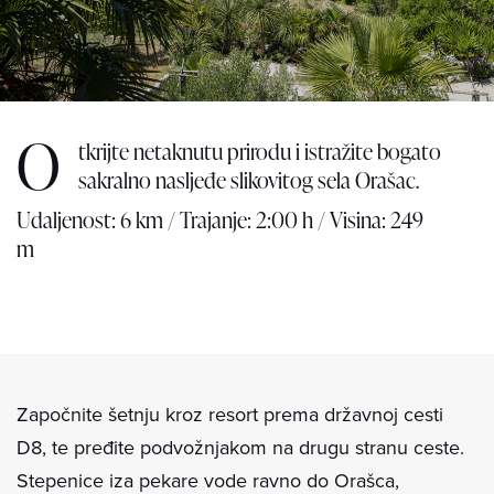
O
tkrijte netaknutu prirodu i istražite bogato
sakralno nasljeđe slikovitog sela Orašac.
Udaljenost: 6 km / Trajanje: 2:00 h / Visina: 249
m
Započnite šetnju kroz resort prema državnoj cesti
D8, te pređite podvožnjakom na drugu stranu ceste.
Stepenice iza pekare vode ravno do Orašca,