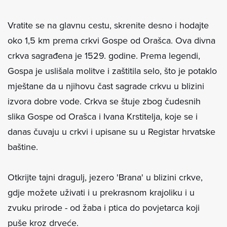
Vratite se na glavnu cestu, skrenite desno i hodajte
oko 1,5 km prema crkvi Gospe od Orašca. Ova divna
crkva sagrađena je 1529. godine. Prema legendi,
Gospa je uslišala molitve i zaštitila selo, što je potaklo
mještane da u njihovu čast sagrade crkvu u blizini
izvora dobre vode. Crkva se štuje zbog čudesnih
slika Gospe od Orašca i Ivana Krstitelja, koje se i
danas čuvaju u crkvi i upisane su u Registar hrvatske
baštine.
Otkrijte tajni dragulj, jezero 'Brana' u blizini crkve,
gdje možete uživati ​​i u prekrasnom krajoliku i u
zvuku prirode - od žaba i ptica do povjetarca koji
puše kroz drveće.