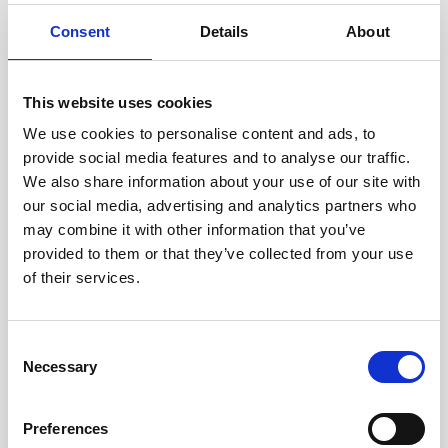
EKO CERTIFIKATI
Consent
Details
About
Certifikat Green Key
Dubrovački Vrtovi Sunca ponosni su nositelj certifikata
This website uses cookies
Green Key od 2013. godine i primjer su održivog
We use cookies to personalise content and ads, to
luksuza u kojem se kombiniraju ekološke prakse i
provide social media features and to analyse our traffic.
gostoprimstvo svjetske klase.
We also share information about your use of our site with
our social media, advertising and analytics partners who
may combine it with other information that you’ve
provided to them or that they’ve collected from your use
SAZNAJTE VIŠE
of their services.
Consent
Necessary
Selection
Preferences