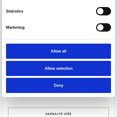
Statistics
Marketing
Allow all
EKO CERTIFIKATI
Oznaka lidera održivosti grupacije Leading
Hotels of the World
Allow selection
Dubrovački Vrtovi Sunca s ponosom objavljuju kako
nose titulu lidera održivosti koju dodjeljuje grupacija
Deny
Leading Hotels of the World.
SAZNAJTE VIŠE