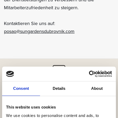
Mitarbeiterzufriedenheit zu steigern.
Kontaktieren Sie uns auf:
posao@sungardensdubrovnik.com
Holen Sie sich hier die Resort-App!
Consent
Details
About
Erkunden Sie das Resort über unsere Web-App, reservieren
Sie Ihre Erlebnisse, reservieren Sie Ihren Tisch
This website uses cookies
oder bestellen Sie Ihre Speisen und Getränke online.
We use cookies to personalise content and ads, to