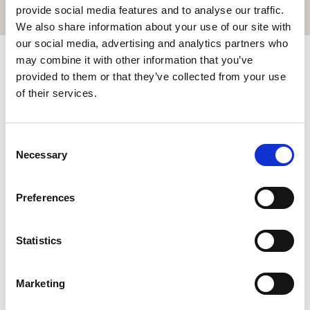
GIBT'S HIER
provide social media features and to analyse our traffic.
We also share information about your use of our site with
our social media, advertising and analytics partners who
may combine it with other information that you’ve
ABONNIEREN & BIS ZU 10 % SPAREN!
provided to them or that they’ve collected from your use
of their services.
Newsletter abonnieren für exklusive Neuigkeiten und
Angebote.
Consent
Necessary
Selection
Preferences
Ich habe die
Datenschutzbestimmungen
gelesen und bin
damit einverstanden.
Statistics
REGISTRIEREN SIE SICH
Marketing