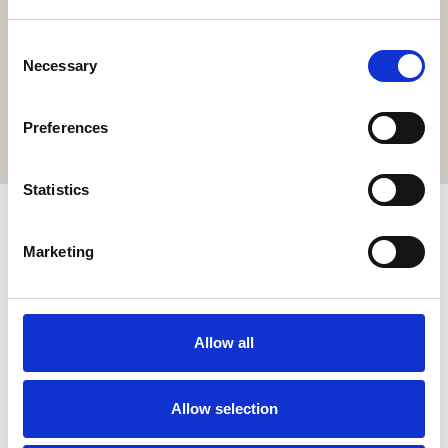
Holen Sie sich hier die Resort-App!
Consent
Erkunden Sie das Resort über unsere Web-App, reservieren
Necessary
Selection
Sie Ihre Erlebnisse, reservieren Sie Ihren Tisch
oder bestellen Sie Ihre Speisen und Getränke online.
Preferences
GIBT'S HIER
Statistics
ABONNIEREN & BIS ZU 10 % SPAREN!
Marketing
Newsletter abonnieren für exklusive Neuigkeiten und
Angebote.
Allow all
Allow selection