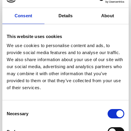
Consent
Details
About
This website uses cookies
We use cookies to personalise content and ads, to
provide social media features and to analyse our traffic.
We also share information about your use of our site with
our social media, advertising and analytics partners who
may combine it with other information that you’ve
provided to them or that they’ve collected from your use
of their services.
RESTAURANTS UND BARS
Consent
Marina Bar
Necessary
Selection
Die Marina Bar befindet sich neben dem Schwimmbad