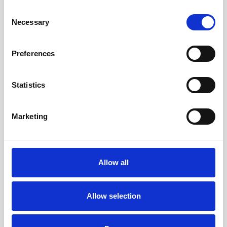
Consent
Necessary
Selection
Preferences
Statistics
Marketing
KINDERKLUB MARCO POLO
Mittagessen für Kinder
Allow all
Das Kindermenü soll Spaß machen, gesund und
fantasievoll sein, damit die Kleinen mittags zum Tisch
Allow selection
rennen. Hier zeichnen sich die Köche des Marco Polo
Kids Club aus.