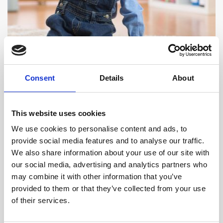
KINDERKLUB MARCO POLO
Babysitting
Consent
Details
About
In den Sun Gardens Dubrovnik legen wir einen
besonderen Schwerpunkt auf hochwertige
This website uses cookies
Kinderservices, damit auch die Eltern mal in Ruhe
relaxen können.
We use cookies to personalise content and ads, to
provide social media features and to analyse our traffic.
We also share information about your use of our site with
our social media, advertising and analytics partners who
MEHR ERFAHREN
may combine it with other information that you’ve
provided to them or that they’ve collected from your use
of their services.