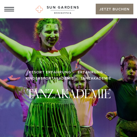
JETZT BUCHEN
RESORT ERFAHRUNG
ERFAHRUNG
KINDERSPORTAKADEMIE
TANZAKADEMIE
TANZAKADEMIE