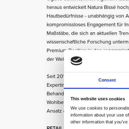
heraus entwickelt Natura Bissé hoch
Hautbedürfnisse - unabhängig von Al
kompromissloses Engagement für Inno
Maßstäbe, die sich an aktuellen Trend
wissenschaftliche Forschung unterma
Premium-Position in den renommiert
der Welt.
Seit 2016 bestätigt eine umfassende
Consent
Expertinnen und Experten aus der Ne
Behandlungen und Rituale von Natur
This website uses cookies
Wohlbefinden signifikant steigern - 
We use cookies to personalis
Ansatz der Marke, der weit über sic
information about your use of
other information that you’ve
RETAIL MENU YES TO BEAUTY