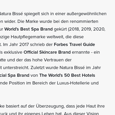
tura Bissé spiegelt sich in einer außergewöhnlichen
en wider. Die Marke wurde bei den renommierten
zur
World’s Best Spa Brand
gekürt (2018, 2019, 2020,
nzige Hautpflegemarke weltweit, die diese
. Im Jahr 2017 schrieb der
Forbes Travel Guide
ls exklusive
Official Skincare Brand
ernannte - ein
atte und der das hohe Vertrauen der
t unterstreicht. Zuletzt wurde Natura Bissé im Jahr
icial Spa Brand
von
The World’s 50 Best Hotels
ende Position im Bereich der Luxus-Hotellerie und
rke basiert auf der Überzeugung, dass jede Haut ihre
uck und ihr eigenes Leben hat. Aus dieser Vision