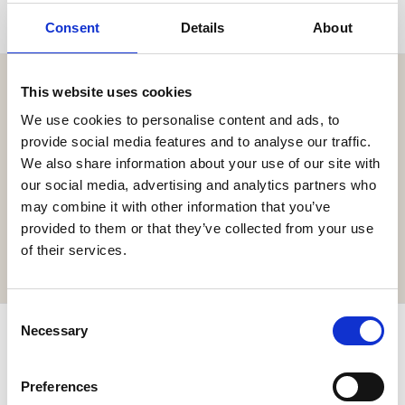
Consent
Details
About
This website uses cookies
We use cookies to personalise content and ads, to
provide social media features and to analyse our traffic.
Holen Sie sich hier die Resort-App!
We also share information about your use of our site with
Erkunden Sie das Resort über unsere Web-App, reservieren
our social media, advertising and analytics partners who
Sie Ihre Erlebnisse, reservieren Sie Ihren Tisch
may combine it with other information that you’ve
oder bestellen Sie Ihre Speisen und Getränke online.
provided to them or that they’ve collected from your use
of their services.
GIBT'S HIER
Consent
Necessary
Selection
ABONNIEREN & BIS ZU 10 % SPAREN!
Newsletter abonnieren für exklusive Neuigkeiten und
Preferences